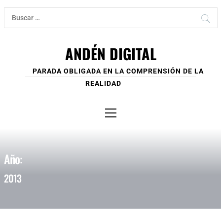
Ir
Buscar:
al
contenido
ANDÉN DIGITAL
PARADA OBLIGADA EN LA COMPRENSIÓN DE LA
REALIDAD
Menú
principal
Año:
2013