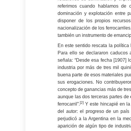
referimos cuando hablamos de 
dominación y explotación entre p
disponer de los propios recurso
nacionalización de los ferrocarri
también un instrumento de emancip
En este sentido rescata la polític
Para ello se declararon caducos a
señala: “Desde esa fecha [1907] lo
industria por más de tres mil qu
buena parte de esos materiales pudo
sus erogaciones. No contribuyero
concepto de ganancias más de tres 
aunque las dos terceras partes de e
[2]
ferrocarril”.
Y este hincapié en la 
del autor: el progreso de un país 
perjudicó a la Argentina en la med
aparición de algún tipo de indust