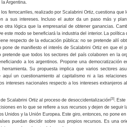
 la Argentina.
 los ferrocarriles, realizado por Scalabrini Ortiz, cuestiona que
en a sus intereses. Incluso el autor da un paso más y plan
mo otra lógica que la empresarial de obtener ganancias. Camb
 este modo se beneficiará la industria del interior. La política
tiene respecto de la educación pública: no se pretende allí ob
 pone de manifiesto el interés de Scalabrini Ortiz en que el 
o pretende que todos los sectores del país colaboren en la org
neficiando a los argentinos. Propone una democratización en
 herramienta. Su propuesta implica que varios sectores asum
e aquí un cuestionamiento al capitalismo ni a las relacione
os intereses nacionales respecto a los intereses extranjeros al
[3]
e Scalabrini Ortiz al proceso de desoccidentalización
. Este
siones en lo que se refiere a sus recursos y dejen de seguir l
Unidos y la Unión Europea. Este giro, entonces, no pone en c
aíses puedan decidir sobre sus propios recursos. Es una ori