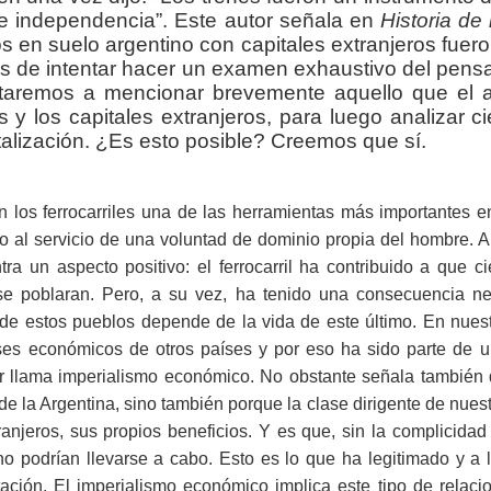
e independencia”. Este autor señala en
Historia de 
dos en suelo argentino con capitales extranjeros fu
os de intentar hacer un examen exhaustivo del pensa
mitaremos a mencionar brevemente aquello que el a
les y los capitales extranjeros, para luego analizar 
alización. ¿Es esto posible? Creemos que sí.
n los ferrocarriles una de las herramientas más importantes e
o al servicio de una voluntad de dominio propia del hombre. A
tra un aspecto positivo: el ferrocarril ha contribuido a que c
 se poblaran. Pero, a su vez, ha tenido una consecuencia n
a de estos pueblos depende de la vida de este último. En nuestr
ses económicos de otros países y por eso ha sido parte de 
or llama imperialismo económico. No obstante señala también 
 de la Argentina, sino también porque la clase dirigente de nuest
tranjeros, sus propios beneficios. Y es que, sin la complicida
 no podrían llevarse a cabo. Esto es lo que ha legitimado y a
ación. El imperialismo económico implica este tipo de relaci