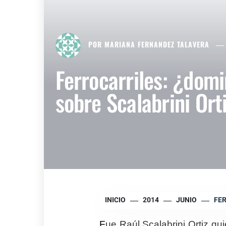
POR
MARIANA FERNANDEZ TALAVERA
Ferrocarriles: ¿dom
sobre Scalabrini Ort
INICIO
2014
JUNIO
FER
F
ue Raúl Scalabrini Ortiz qu