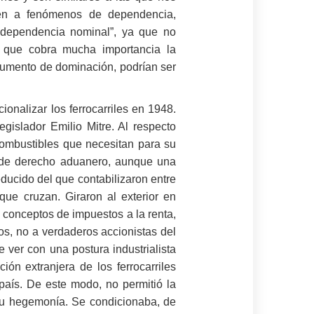
en a fenómenos de dependencia,
independencia nominal”, ya que no
o que cobra mucha importancia la
rumento de dominación, podrían ser
onalizar los ferrocarriles en 1948.
gislador Emilio Mitre. Al respecto
 combustibles que necesitan para su
o de derecho aduanero, aunque una
educido del que contabilizaron entre
ue cruzan. Giraron al exterior en
 conceptos de impuestos a la renta,
ios, no a verdaderos accionistas del
e ver con una postura industrialista
ión extranjera de los ferrocarriles
 país. De este modo, no permitió la
 su hegemonía. Se condicionaba, de