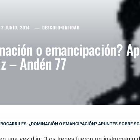
2 JUNIO, 2014
DESCOLONIALIDAD
inación o emancipación? A
iz – Andén 77
ROCARRILES: ¿DOMINACIÓN O EMANCIPACIÓN? APUNTES SOBRE SCA
ien una vez dijo: “Los trenes fueron un instrumento 