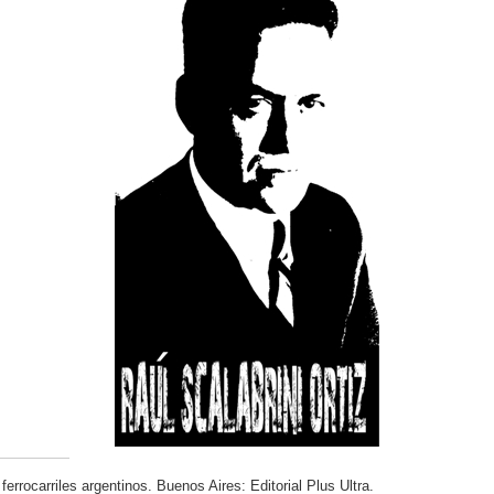
 ferrocarriles argentinos. Buenos Aires: Editorial Plus Ultra.