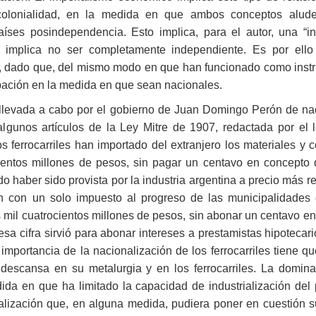
colonialidad, en la medida en que ambos conceptos alud
aíses posindependencia. Esto implica, para el autor, una “
s implica no ser completamente independiente. Es por ell
les, dado que, del mismo modo en que han funcionado como inst
ación en la medida en que sean nacionales.
a llevada a cabo por el gobierno de Juan Domingo Perón de naci
lgunos artículos de la Ley Mitre de 1907, redactada por el le
s ferrocarriles han importado del extranjero los materiales y
inientos millones de pesos, sin pagar un centavo en concept
 haber sido provista por la industria argentina a precio más r
n con un solo impuesto al progreso de las municipalidades q
mil cuatrocientos millones de pesos, sin abonar un centavo en
sa cifra sirvió para abonar intereses a prestamistas hipotecar
importancia de la nacionalización de los ferrocarriles tiene qu
descansa en su metalurgia y en los ferrocarriles. La dominac
ida en que ha limitado la capacidad de industrialización del
rialización que, en alguna medida, pudiera poner en cuestión