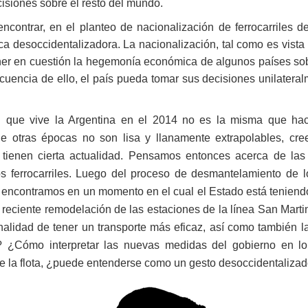
isiones sobre el resto del mundo.
ntrar, en el planteo de nacionalización de ferrocarriles de 
ica desoccidentalizadora. La nacionalización, tal como es vista
oner en cuestión la hegemonía económica de algunos países sob
cuencia de ello, el país pueda tomar sus decisiones unilatera
n que vive la Argentina en el 2014 no es la misma que ha
e otras épocas no son lisa y llanamente extrapolables, cr
 tienen cierta actualidad. Pensamos entonces acerca de las
los ferrocarriles. Luego del proceso de desmantelamiento de
encontramos en un momento en el cual el Estado está teniendo p
a reciente remodelación de las estaciones de la línea San Mart
nalidad de tener un transporte más eficaz, así como también la
s? ¿Cómo interpretar las nuevas medidas del gobierno en lo 
 la flota, ¿puede entenderse como un gesto desoccidentalizad