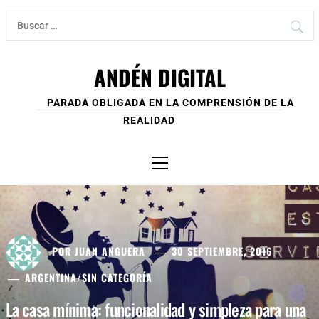
Ir
Buscar:
al
contenido
ANDÉN DIGITAL
PARADA OBLIGADA EN LA COMPRENSIÓN DE LA
REALIDAD
Menú
principal
POR
JUAN ANGUERA
30 SEPTIEMBRE, 2016
ARGENTINA
/
SIN CATEGORÍA
La casa mínima: funcionalidad y simpleza para una