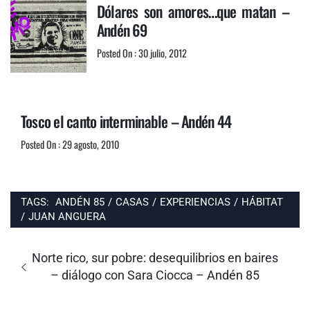
Dólares son amores…que matan –
Andén 69
Posted On : 30 julio, 2012
Tosco el canto interminable – Andén 44
Posted On : 29 agosto, 2010
TAGS:
ANDÉN 85
/
CASAS
/
EXPERIENCIAS
/
HÁBITAT
/
JUAN ANGUERA
Navegación
de
Entrada
Norte rico, sur pobre: desequilibrios en baires
entradas
anterior:
– diálogo con Sara Ciocca – Andén 85