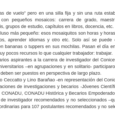
 de vuelo” pero en una silla fija y sin una ruta estab
 con pequeños mosaicos: carrera de grado, maestría
is, grupos de estudio, capítulos en libros, docencia, et
luso más pequeño: esos mosaiquitos son horas y horas y h
ibros, aprender idiomas y otro etc. Solo así se puede
en bananas o tuppers en sus mochilas. Pasan el día en d
y pocos recursos lo que cualquier trabajador: trabajar.
rios aspirantes a la carrera de investigador del Conicet
iversitarios –en agrupaciones y en solitario- participa
 deben ser puestos en perspectiva de largo plazo.
ro Ceccatto y Lino Barañao -en representación del Conice
ciones de investigaciones y becarios -Jóvenes Científi
s, CONADU, CONADU Histórica y Becarios Empoderados-
a de investigador recomendados y no seleccionados –q
aordinarias para 107 postulantes recomendados y no se