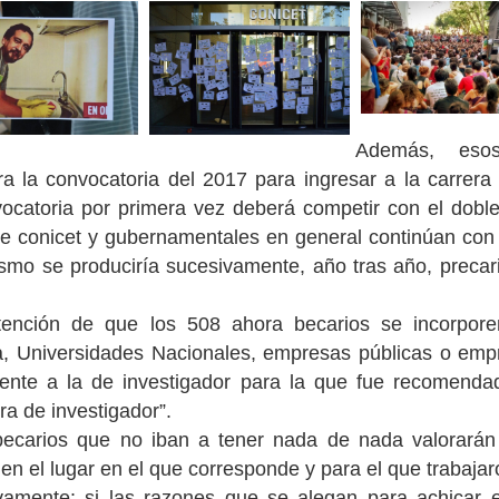
Además, eso
a la convocatoria del 2017 para ingresar a la carrera 
vocatoria por primera vez deberá competir con el doble
 de conicet y gubernamentales en general continúan con l
ismo se produciría sucesivamente, año tras año, preca
tención de que los 508 ahora becarios se incorpore
a, Universidades Nacionales, empresas públicas o empr
ente a la de investigador para la que fue recomenda
ra de investigador”.
ecarios que no iban a tener nada de nada valorarán l
n el lugar en el que corresponde y para el que trabajar
ente: si las razones que se alegan para achicar el