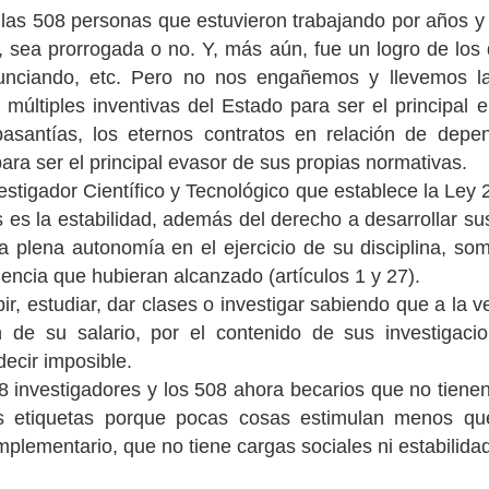
las 508 personas que estuvieron trabajando por años y
 sea prorrogada o no. Y, más aún, fue un logro de los
unciando, etc. Pero no nos engañemos y llevemos la
 múltiples inventivas del Estado para ser el principal 
asantías, los eternos contratos en relación de depe
para ser el principal evasor de sus propias normativas.
vestigador Científico y Tecnológico que establece la Le
 es la estabilidad, además del derecho a desarrollar sus
la plena autonomía en el ejercicio de su disciplina, som
iencia que hubieran alcanzado (artículos 1 y 27).
bir, estudiar, dar clases o investigar sabiendo que a la 
ón de su salario, por el contenido de sus investigac
decir imposible.
08 investigadores y los 508 ahora becarios que no tienen
as etiquetas porque pocas cosas estimulan menos q
plementario, que no tiene cargas sociales ni estabilida