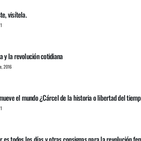
e, visítela.
21
a y la revolución cotidiana
e, 2016
mueve el mundo ¿Cárcel de la historia o libertad del tiem
21
er es todos los días y otras consignas para la revolución fe