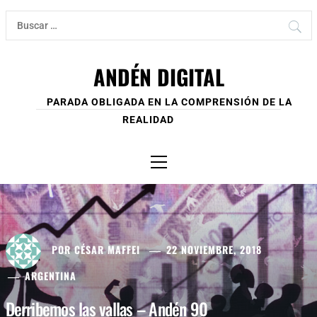
Ir
Buscar:
al
contenido
ANDÉN DIGITAL
PARADA OBLIGADA EN LA COMPRENSIÓN DE LA
REALIDAD
Menú
principal
POR
CÉSAR MAFFEI
22 NOVIEMBRE, 2018
ARGENTINA
Derribemos las vallas – Andén 90