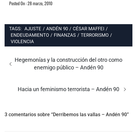
Posted On : 28 marzo, 2010
TAGS:
AJUSTE
/
ANDÉN 90
/
CÉSAR MAFFEI
/
ENDEUDAMIENTO
/
FINANZAS
/
TERRORISMO
/
VIOLENCIA
Navegación
de
Entrada
Hegemonías y la construcción del otro como
entradas
anterior:
enemigo público – Andén 90
Entrada
Hacia un feminismo terrorista – Andén 90
siguiente:
3 comentarios sobre “Derribemos las vallas – Andén 90”