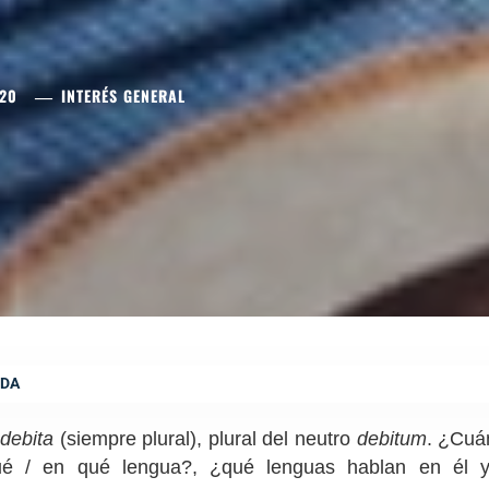
020
INTERÉS GENERAL
UDA
n
debita
(siempre plural), plural del neutro
debitum
. ¿Cuá
ué / en qué lengua?, ¿qué lenguas hablan en él 