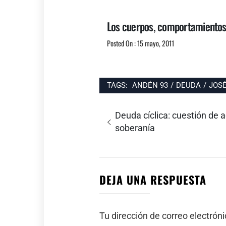
Los cuerpos, comportamientos y
Posted On : 15 mayo, 2011
TAGS:
ANDÉN 93
/
DEUDA
/
JOSÉ
Navegación
Entrada
Deuda cíclica: cuestión de 
de
anterior:
soberanía
entradas
DEJA UNA RESPUESTA
Tu dirección de correo electrón