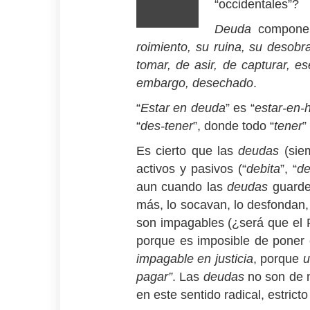
“occidentales”?
Deuda
compone
roimiento, su ruina, su desobr
tomar, de asir, de capturar, e
embargo, desechado
.
“
Estar en deuda
” es “
estar-en-
“
des-tener
”, donde todo “
tener
”
Es cierto que las
deudas
(siem
activos y pasivos (“
debita
”, “
de
aun cuando las
deudas
guarde
más, lo socavan, lo desfondan,
son impagables (¿será que el P
porque es imposible de poner
impagable en justicia
, porque
u
pagar”
. Las
deudas
no son de n
en este sentido radical, estricto