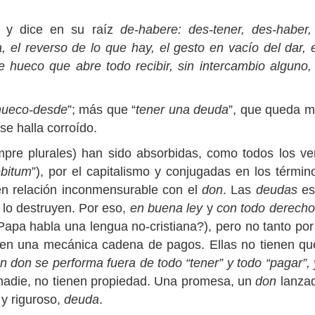
 y dice en su raíz
de-habere: des-tener, des-haber, 
a, el reverso de lo que hay, el gesto en vacío del dar
se hueco que abre todo recibir, sin intercambio alguno
hueco-desde
”; más que “
tener una deuda
”, que queda m
 se halla corroído.
pre plurales) han sido absorbidas, como todos los ver
bitum
”), por el capitalismo y conjugadas en los términ
n relación inconmensurable con el
don
. Las
deudas
es
 lo destruyen. Por eso,
en buena ley
y
con todo derecho
apa habla una lengua no-cristiana?), pero no tanto por 
 en una mecánica cadena de pagos. Ellas no tienen qu
n don se performa fuera de todo “tener” y todo “pagar”,
adie, no tienen propiedad. Una promesa, un
don
lanzad
 y riguroso,
deuda
.