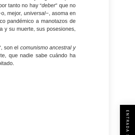
por tanto no hay “
deber
” que no
−o, mejor,
universal−
, asoma en
ánico pandémico a manotazos de
ida y su muerte, sus posesiones,
”, son el
comunismo ancestral y
ite, que nadie sabe cuándo ha
itado.