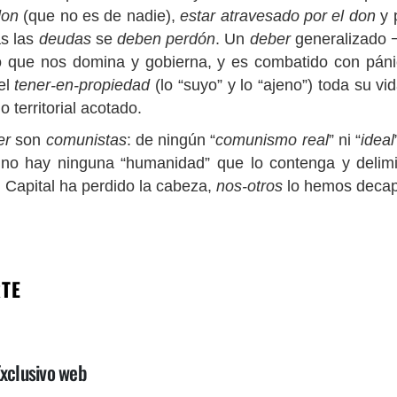
-don
(que no es de nadie),
estar atravesado por el don
y 
as las
deudas
se
deben perdón
. Un
deber
generalizado 
torio que nos domina y gobierna, y es combatido con p
el
tener-en-propiedad
(lo “suyo” y lo “ajeno”) toda su v
 territorial acotado.
er
son
comunistas
: de ningún “
comunismo real
” ni “
ideal
 no hay ninguna “humanidad” que lo contenga y delim
l Capital ha perdido la cabeza,
nos-otros
lo hemos decap
RTE
-Exclusivo web