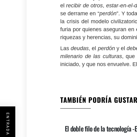
el
recibir de otros
,
estar-en-el
se derrame en “
perdón
”. Y tod
la crisis del modelo civiliza
furia por quienes aseguran en 
riquezas y herencias, su dominio
Las
deudas
, el
perdón
y el
deb
milenario de las culturas
, que
iniciado, y que nos envuelve. E
TAMBIÉN PODRÍA GUSTA
El doble filo de la tecnología 