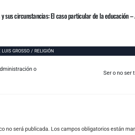
 sus circunstancias: El caso particular de la educación 
 LUIS GROSSO
/
RELIGIÓN
administración o
Entrada
Ser o no ser 
siguiente:
ico no será publicada.
Los campos obligatorios están ma