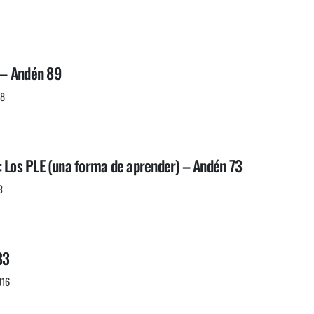
– Andén 89
18
: Los PLE (una forma de aprender) – Andén 73
3
83
016