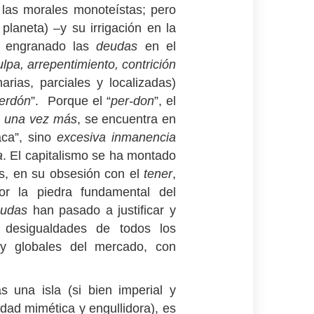
 las morales monoteístas; pero
 planeta) –y su irrigación en la
ha engranado las
deudas
en el
ulpa, arrepentimiento, contrición
arias, parciales y localizadas)
erdón
”. Porque el “
per-don
”, el
z, una vez más
, se encuentra en
aca”, sino
excesiva inmanencia
a
. El capitalismo se ha montado
os, en su obsesión con el
tener
,
or la piedra fundamental del
udas
han pasado a justificar y
es desigualdades de todos los
y globales del mercado, con
s una isla (si bien imperial y
idad mimética y engullidora), es