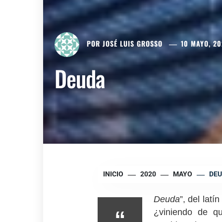
POR
JOSÉ LUIS GROSSO
10 MAYO, 2
Deuda
INICIO
2020
MAYO
DE
Deuda
”, del latí
“
¿viniendo de q