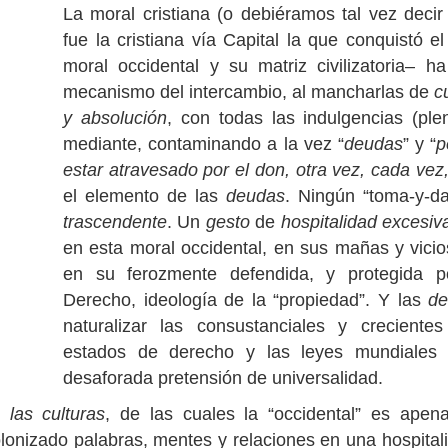
La moral cristiana (o debiéramos tal vez decir
fue la cristiana vía Capital la que conquistó el
moral occidental y su matriz civilizatoria– 
mecanismo del intercambio, al mancharlas de
c
y absolución
, con todas las indulgencias (plen
mediante, contaminando a la vez “
deudas
” y “
p
estar atravesado por el don, otra vez, cada ve
el elemento de las
deudas
. Ningún “toma-y-d
trascendente
. Un
gesto
de
hospitalidad excesiv
en esta moral occidental, en sus mañas y vici
en su ferozmente defendida, y protegida p
Derecho, ideología de la “propiedad”. Y las
de
naturalizar las consustanciales y crecient
estados de derecho y las leyes mundiales 
desaforada pretensión de universalidad.
 las culturas
, de las cuales la “occidental” es apena
olonizado palabras, mentes y relaciones en una hospital