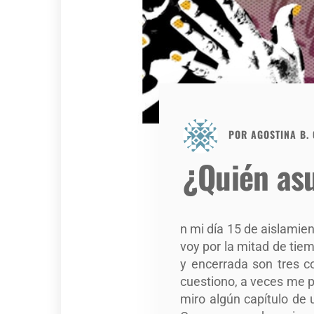
POR
AGOSTINA B.
¿Quién as
n mi día 15 de aislamie
voy por la mitad de tie
y encerrada son tres c
cuestiono, a veces me p
miro algún capítulo de 