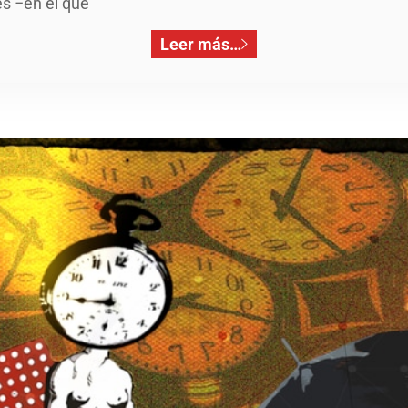
s −en el que
Leer más…