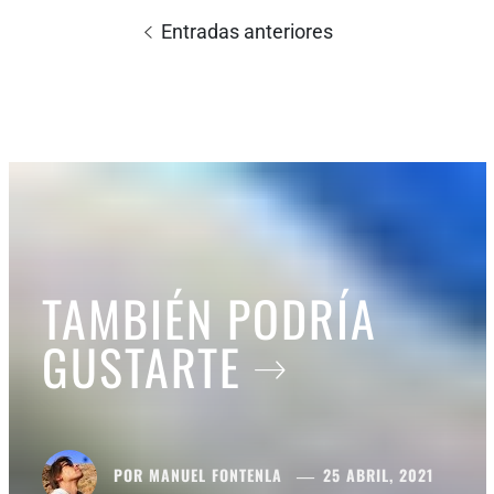
Navegación
de
Entradas anteriores
entradas
TAMBIÉN PODRÍA
GUSTARTE
POR
MANUEL FONTENLA
25 ABRIL, 2021