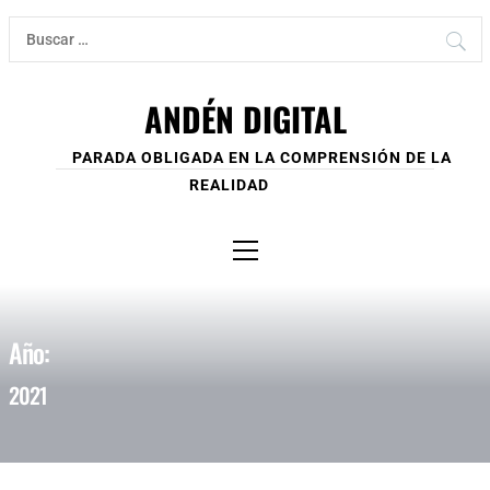
Ir
Buscar:
al
contenido
ANDÉN DIGITAL
PARADA OBLIGADA EN LA COMPRENSIÓN DE LA
REALIDAD
Menú
principal
Año:
2021