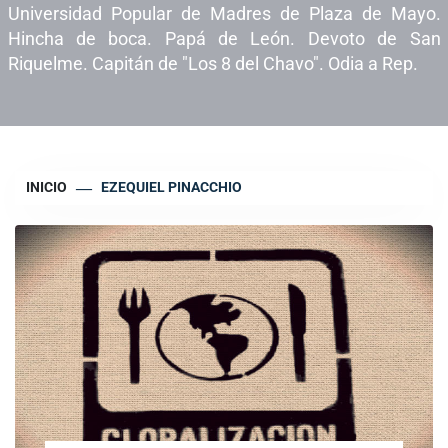
Universidad Popular de Madres de Plaza de Mayo.
Hincha de boca. Papá de León. Devoto de San
Riquelme. Capitán de "Los 8 del Chavo". Odia a Rep.
INICIO
EZEQUIEL PINACCHIO