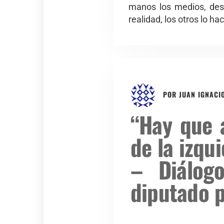
manos los medios, desa
realidad, los otros lo ha
POR
JUAN IGNACI
“Hay que 
de la izqu
– Diálog
diputado 