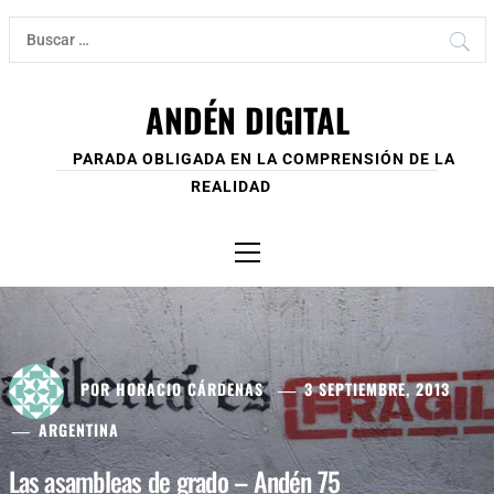
Ir
Buscar:
al
contenido
ANDÉN DIGITAL
PARADA OBLIGADA EN LA COMPRENSIÓN DE LA
REALIDAD
Menú
principal
POR
HORACIO CÁRDENAS
3 SEPTIEMBRE, 2013
ARGENTINA
Las asambleas de grado – Andén 75