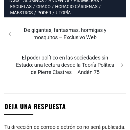
TAGS:
ALUMNOS
/
ANDÉN 75
/
ASAMBLEAS
/
ESCUELAS
/
GRADO
/
HORACIO CÁRDENAS
/
MAESTROS
/
PODER
/
UTOPÍA
Navegación
de
Entrada
De gigantes, fantasmas, hormigas y
entradas
anterior:
mosquitos – Exclusivo Web
Entrada
El poder político en las sociedades sin
siguiente:
Estado: una lectura desde la Teoría Política
de Pierre Clastres – Andén 75
DEJA UNA RESPUESTA
Tu dirección de correo electrónico no será publicada.