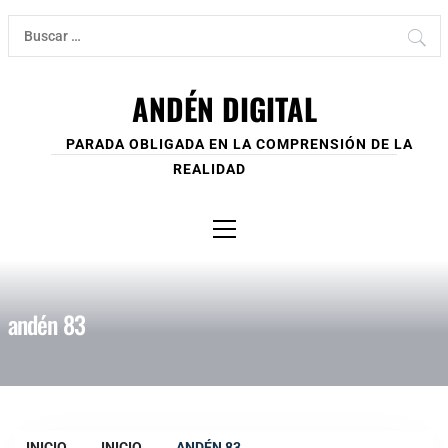
Ir
Buscar:
al
contenido
ANDÉN DIGITAL
PARADA OBLIGADA EN LA COMPRENSIÓN DE LA
REALIDAD
Menú
principal
andén 83
INICIO
INICIO
ANDÉN 83