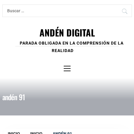
Ir
Buscar:
al
contenido
ANDÉN DIGITAL
PARADA OBLIGADA EN LA COMPRENSIÓN DE LA
REALIDAD
Menú
principal
andén 91
INICIO
INICIO
ANDÉN 91