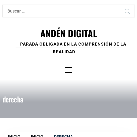
Ir
Buscar:
al
contenido
ANDÉN DIGITAL
PARADA OBLIGADA EN LA COMPRENSIÓN DE LA
REALIDAD
Menú
principal
derecha
INICIO
INICIO
DERECHA