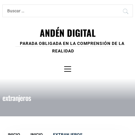
Ir
Buscar:
al
contenido
ANDÉN DIGITAL
PARADA OBLIGADA EN LA COMPRENSIÓN DE LA
REALIDAD
Menú
principal
extranjeros
INICIO
INICIO
EXTRANJEROS