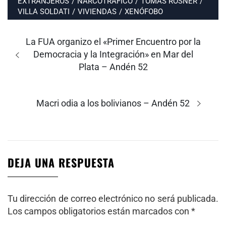
EXTRANJEROS
/
NARCOTRÁFICO
/
TOMÁS ROSNER
/
VILLA SOLDATI
/
VIVIENDAS
/
XENÓFOBO
Navegación
de
Entrada
La FUA organizo el «Primer Encuentro por la
entradas
anterior:
Democracia y la Integración» en Mar del
Plata – Andén 52
Entrada
Macri odia a los bolivianos – Andén 52
siguiente:
DEJA UNA RESPUESTA
Tu dirección de correo electrónico no será publicada.
Los campos obligatorios están marcados con
*