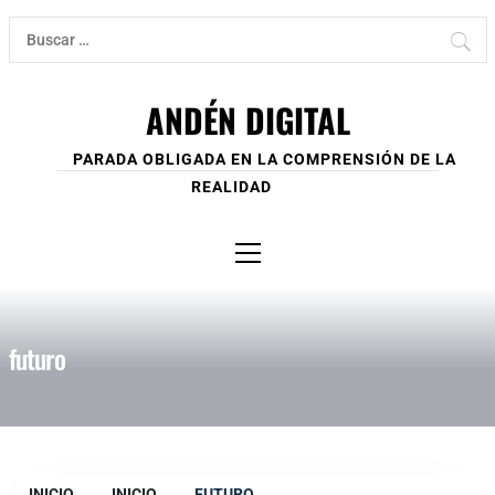
Ir
Buscar:
al
contenido
ANDÉN DIGITAL
PARADA OBLIGADA EN LA COMPRENSIÓN DE LA
REALIDAD
Menú
principal
futuro
INICIO
INICIO
FUTURO