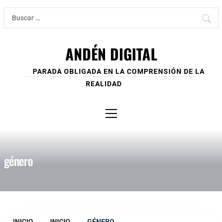
Ir
Buscar:
al
contenido
ANDÉN DIGITAL
PARADA OBLIGADA EN LA COMPRENSIÓN DE LA
REALIDAD
Menú
principal
género
INICIO
INICIO
GÉNERO