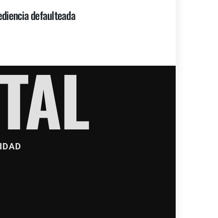
diencia defaulteada
TAL
IDAD