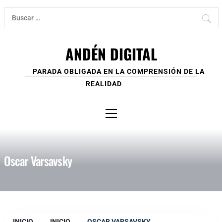
Ir
Buscar:
al
contenido
ANDÉN DIGITAL
PARADA OBLIGADA EN LA COMPRENSIÓN DE LA
REALIDAD
Menú
principal
Oscar Varsavsky
INICIO
INICIO
OSCAR VARSAVSKY