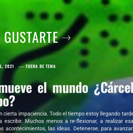
A GUSTARTE
L, 2021
FUERA DE TEMA
mueve el mundo ¿Cárcel 
po?
on cierta impaciencia. Todo el tiempo estoy llegando tar
 a escribir. Muchos menos a re-flexionar, a realizar e
os acontecimientos, las ideas. Detenerse, para avanza