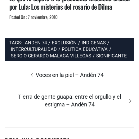
por Lula: Los misterios del rosario de Dilma
Posted On : 7 noviembre, 2010
TAGS:
ANDÉN 74
/
EXCLUSIÓN
/
INDÍGENAS
/
INTERCULTURALIDAD
/
POLÍTICA EDUCATIVA
/
SERGIO GERARDO MALAGA VILLEGAS
/
SIGNIFICANTE
Navegación
de
Entrada
Voces en la piel – Andén 74
entradas
anterior:
Entrada
Tierra de gente guapa: entre el orgullo y el
siguiente:
estigma – Andén 74