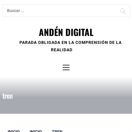
Ir
Buscar:
al
contenido
ANDÉN DIGITAL
PARADA OBLIGADA EN LA COMPRENSIÓN DE LA
REALIDAD
Menú
principal
tren
INICIO
INICIO
TREN