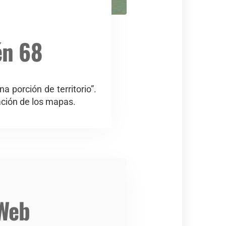
én 68
 porción de territorio”.
ración de los mapas.
 Web