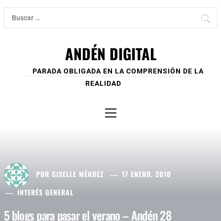
Ir
Buscar:
al
contenido
ANDÉN DIGITAL
PARADA OBLIGADA EN LA COMPRENSIÓN DE LA
REALIDAD
Menú
principal
POR
GISELLE MÉNDEZ
17 ENERO, 2010
INTERÉS GENERAL
5 blogs para pasar el verano – Andén 28