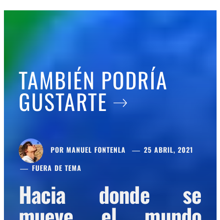
TAMBIÉN PODRÍA
GUSTARTE
POR
MANUEL FONTENLA
25 ABRIL, 2021
FUERA DE TEMA
Hacia donde se
mueve el mundo