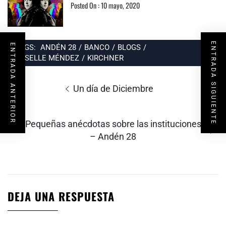
Posted On : 10 mayo, 2020
ENTRADA SIGUIENTE
ENTRADA ANTERIOR
TAGS:
ANDÉN 28
/
BANCO
/
BLOGS
/
GISELLE MÉNDEZ
/
KIRCHNER
Navegación
de
Entrada
Un día de Diciembre
entradas
anterior:
Entrada
Pequeñas anécdotas sobre las instituciones
siguiente:
– Andén 28
DEJA UNA RESPUESTA