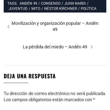
TAGS:
ANDÉN 49
/
CONSENSO
/
JUAN NARDI
/
JUVENTUD
/
MITO
/
NÉSTOR KIRCHNER
/
POLÍTICA
Navegación
de
Entrada
Movilización y organización popular – Andén
entradas
anterior:
49
Entrada
La pérdida del miedo – Andén 49
siguiente:
DEJA UNA RESPUESTA
Tu dirección de correo electrónico no será publicada.
Los campos obligatorios están marcados con
*