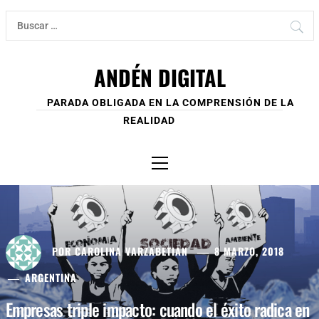
Ir
Buscar:
al
contenido
ANDÉN DIGITAL
PARADA OBLIGADA EN LA COMPRENSIÓN DE LA
REALIDAD
Menú
principal
POR
CAROLINA VARZABETIAN
8 MARZO, 2018
ARGENTINA
Empresas triple impacto: cuando el éxito radica en