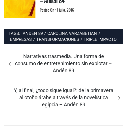
– Andén 84
Posted On : 1 julio, 2016
TAGS:
ANDÉN 89
/
CAROLINA VARZABETIAN
/
EMPRESAS
/
TRANSFORMACIONES
/
TRIPLE IMPACTO
Navegación
de
Entrada
Narrativas trasmedia. Una forma de
entradas
anterior:
consumo de entretenimiento sin explotar –
Andén 89
Entrada
Y, al final, ¿todo sigue igual?: de la primavera
siguiente:
al otoño árabe a través de la novelística
egipcia – Andén 89