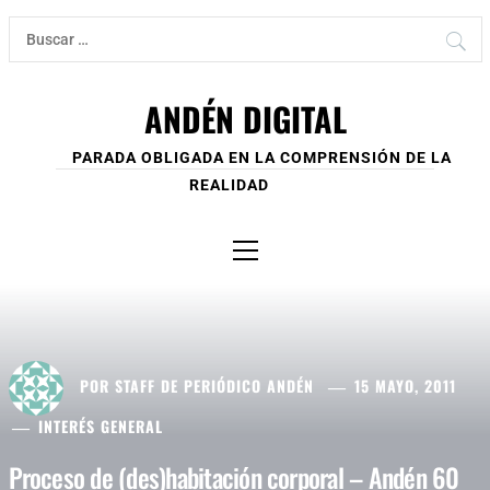
Ir
Buscar:
al
contenido
ANDÉN DIGITAL
PARADA OBLIGADA EN LA COMPRENSIÓN DE LA
REALIDAD
Menú
principal
POR
STAFF DE PERIÓDICO ANDÉN
15 MAYO, 2011
INTERÉS GENERAL
Proceso de (des)habitación corporal – Andén 60