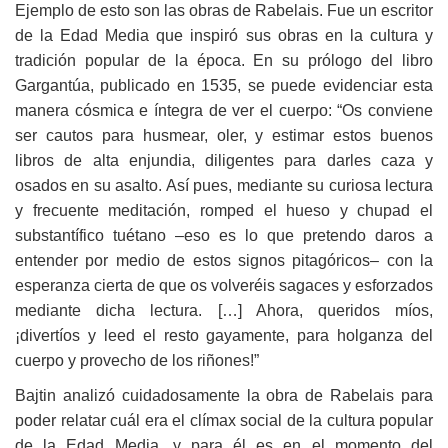
Ejemplo de esto son las obras de Rabelais. Fue un escritor
de la Edad Media que inspiró sus obras en la cultura y
tradición popular de la época. En su prólogo del libro
Gargantúa, publicado en 1535, se puede evidenciar esta
manera cósmica e íntegra de ver el cuerpo: “Os conviene
ser cautos para husmear, oler, y estimar estos buenos
libros de alta enjundia, diligentes para darles caza y
osados en su asalto. Así pues, mediante su curiosa lectura
y frecuente meditación, romped el hueso y chupad el
substantífico tuétano –eso es lo que pretendo daros a
entender por medio de estos signos pitagóricos– con la
esperanza cierta de que os volveréis sagaces y esforzados
mediante dicha lectura. […] Ahora, queridos míos,
¡divertíos y leed el resto gayamente, para holganza del
cuerpo y provecho de los riñones!”
Bajtin analizó cuidadosamente la obra de Rabelais para
poder relatar cuál era el clímax social de la cultura popular
de la Edad Media, y para él es en el momento del