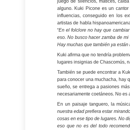
juego de silencios, matices, caída
alguno. Kuki Picone es un cantor 
influencias, conseguido en los 
artistas de habla hispanoamericana
“
En el folclore no hay que cambiar 
eso. No busco hacer zamba de mi e
Hay muchas que también ya están h
Kuki afirma que no tendría problema
lugares insignias de Chascomús, náy
También se puede encontrar a Kuki 
para conocer una muchacha, hay que
sueño, se entrega a pasiones más 
necesariamente coetáneos. No es a
En un paisaje tanguero, la músic
nuestra edad prefiera estar mirando
cosas en ese tipo de lugares. No d
eso que no es del todo recomend