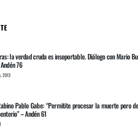
RTE
s: la verdad cruda es insoportable. Diálogo con Mario Buc
 Andén 76
e, 2013
Rabino Pablo Gabe: “Permitite procesar la muerte pero des
menterio” – Andén 61
1