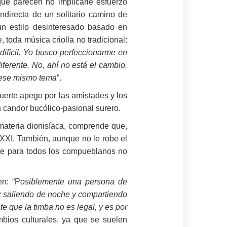
 que parecen no implicarle esfuerzo
ndirecta de un solitario camino de
n estilo desinteresado basado en
toda música criolla no tradicional:
difícil. Yo busco perfeccionarme en
erente. No, ahí no está el cambio.
 ese mismo tema
”.
fuerte apego por las amistades y los
n candor bucólico-pasional surero.
 materia dionisíaca, comprende que,
 XXI. También, aunque no le robe el
ete para todos los compueblanos no
en: “P
osiblemente una persona de
ma: saliendo de noche y compartiendo
 que la timba no es legal, y es por
bios culturales, ya que se suelen