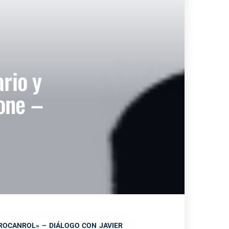
rio y
cone –
 ROCANROL» – DIÁLOGO CON JAVIER