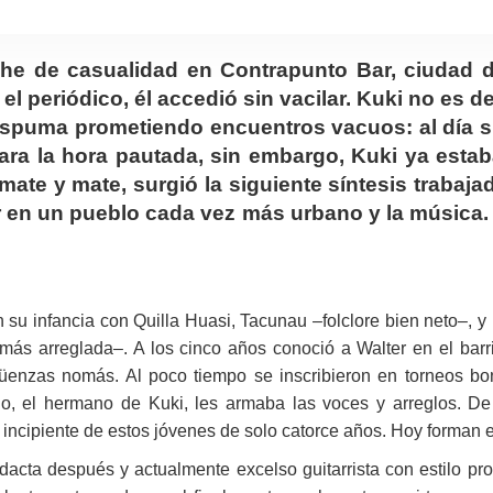
he de casualidad en Contrapunto Bar, ciudad
 el periódico, él accedió sin vacilar. Kuki no es
 espuma prometiendo encuentros vacuos: al día s
ara la hora pautada, sin embargo, Kuki ya estab
 mate y mate, surgió la siguiente síntesis trabaj
ivir en un pueblo cada vez más urbano y la música
n su infancia con Quilla Huasi, Tacunau –folclore bien neto–, 
 más arreglada–. A los cinco años conoció a Walter en el barr
rgüenzas nomás. Al poco tiempo se inscribieron en torneos 
o, el hermano de Kuki, les armaba las voces y arreglos. De 
o incipiente de estos jóvenes de solo catorce años. Hoy forman
idacta después y actualmente excelso guitarrista con estilo pro