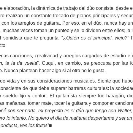
e elaboración, la dinámica de trabajo del dúo consiste, desde e
ero realizan un constante trocado de planos principales y secu
on los arreglos de guitarra. Por eso, en el dúo, nunca hay un 
l, muchas veces toman un punteo y se lo dividen entre ellos; la 
 sonidista que te pregunta: “
¿Quién es el principal, viejo?”
P
to.
nas canciones, creatividad y arreglos cargados de estudio e in
, te la da vuelta
”. Cuqui, en cambio, se preocupa por las f
do. Nunca plantean hacer algo si al otro no le gusta.
 de vida y en sus consideraciones musicales. Siente que hubo
consciente de que debe superar barreras culturales: la socied
sueldo fijo y confort. El guitarrista siempre fue haragán, 
 las mañanas, tomar mate, tocar la guitarra y componer cancione
é con ser nada, mi proyecto es el dúo que tengo con Walter, l
 pero lo intento. No quiero el día de mañana despertarme y ser un
onducta, ves los frutos
”■