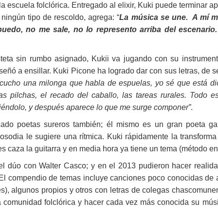
a escuela folclórica. Entregado al elixir, Kuki puede terminar 
 ningún tipo de rescoldo, agrega: “
La música se une. A mí m
puedo, no me sale, no lo represento arriba del escenari
steta sin rumbo asignado, Kukii va jugando con su instrument
eñó a ensillar. Kuki Picone ha logrado dar con sus letras, de s
ucho una milonga que habla de espuelas, yo sé que está dic
 las pilchas, el recado del caballo, las tareas rurales. Tod
viéndolo, y después aparece lo que me surge componer”
.
cado poetas sureros también; él mismo es un gran poeta g
osodia le sugiere una rítmica. Kuki rápidamente la transform
s caza la guitarra y en media hora ya tiene un tema (método en p
l dúo con Walter Casco; y en el 2013 pudieron hacer realidad
 El compendio de temas incluye canciones poco conocidas de 
es), algunos propios y otros con letras de colegas chascomune
la comunidad folclórica y hacer cada vez más conocida su músi