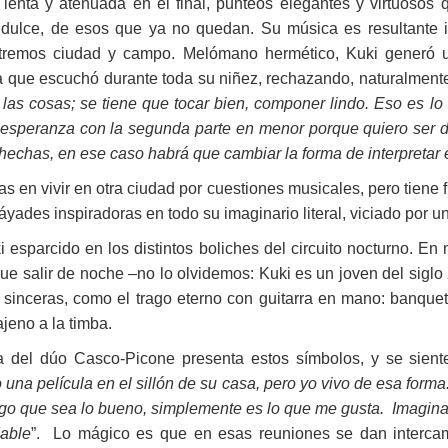
 lenta y atenuada en el final, punteos elegantes y virtuosos
dulce, de esos que ya no quedan. Su música es resultante i
extremos ciudad y campo. Melómano hermético, Kuki generó u
 que escuchó durante toda su niñez, rechazando, naturalmente, 
las cosas; se tiene que tocar bien, componer lindo. Eso es lo 
speranza con la segunda parte en menor porque quiero ser dif
echas, en ese caso habrá que cambiar la forma de interpretar
s en vivir en otra ciudad por cuestiones musicales, pero tiene 
ades inspiradoras en todo su imaginario literal, viciado por u
esparcido en los distintos boliches del circuito nocturno. En
 salir de noche –no lo olvidemos: Kuki es un joven del siglo
sinceras, como el trago eterno con guitarra en mano: banqu
jeno a la timba.
a del dúo Casco-Picone presenta estos símbolos, y se sient
 una película en el sillón de su casa, pero yo vivo de esa for
igo que sea lo bueno, simplemente es lo que me gusta. Imaginate
able
”. Lo mágico es que en esas reuniones se dan intercam