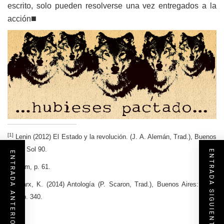
escrito, solo pueden resolverse una vez entregados a la
■
acción
[1]
Lenin (2012) El Estado y la revolución. (J. A. Alemán, Trad.), Buenos
Aires: Sol 90.
ENTRADA SIGUIENTE
ENTRADA ANTERIOR
[2]
Ídem, p. 61.
[3]
Marx, K. (2014) Antología (P. Scaron, Trad.), Buenos Aires: Siglo
XXI, p. 340.