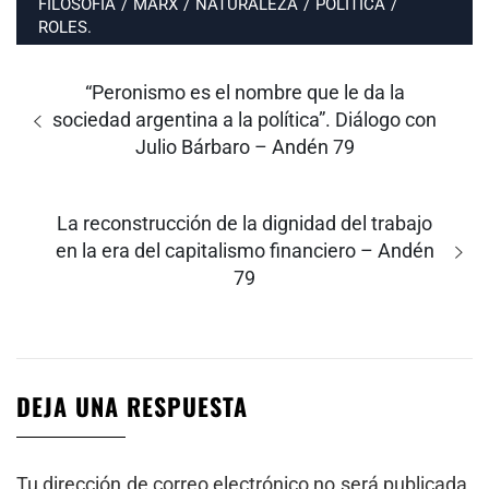
FILOSOFÍA
/
MARX
/
NATURALEZA
/
POLÍTICA
/
ROLES.
Navegación
de
Entrada
“Peronismo es el nombre que le da la
entradas
anterior:
sociedad argentina a la política”. Diálogo con
Julio Bárbaro – Andén 79
Entrada
La reconstrucción de la dignidad del trabajo
siguiente:
en la era del capitalismo financiero – Andén
79
DEJA UNA RESPUESTA
Tu dirección de correo electrónico no será publicada.