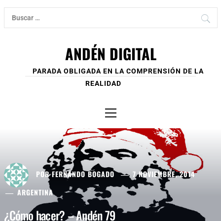
Ir
Buscar:
al
contenido
ANDÉN DIGITAL
PARADA OBLIGADA EN LA COMPRENSIÓN DE LA
REALIDAD
Menú
principal
POR
FERNANDO BOGADO
7 NOVIEMBRE, 2014
ARGENTINA
¿Cómo hacer? – Andén 79