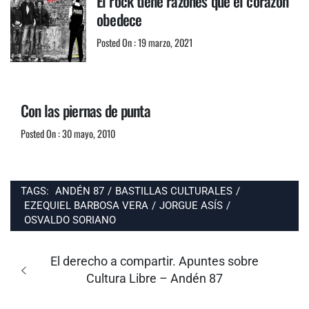
El rock tiene razones que el corazón
obedece
Posted On : 19 marzo, 2021
Con las piernas de punta
Posted On : 30 mayo, 2010
TAGS:
ANDÉN 87
/
BASTILLAS CULTURALES
/
EZEQUIEL BARBOSA VERA
/
JORGUE ASÍS
/
OSVALDO SORIANO
Navegación
de
Entrada
El derecho a compartir. Apuntes sobre
entradas
anterior:
Cultura Libre – Andén 87