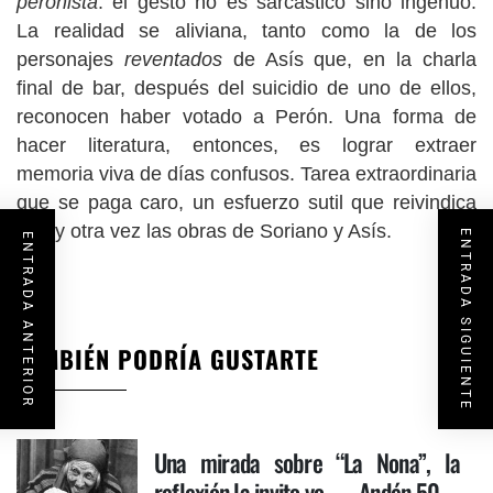
peronista
: el gesto no es sarcástico sino ingenuo.
La realidad se aliviana, tanto como la de los
personajes
reventados
de Asís que, en la charla
final de bar, después del suicidio de uno de ellos,
reconocen haber votado a Perón. Una forma de
hacer literatura, entonces, es lograr extraer
memoria viva de días confusos. Tarea extraordinaria
que se paga caro, un esfuerzo sutil que reivindica
una y otra vez las obras de Soriano y Asís.
ENTRADA SIGUIENTE
ENTRADA ANTERIOR
TAMBIÉN PODRÍA GUSTARTE
Una mirada sobre “La Nona”, la
reflexión la invito yo… – Andén 50