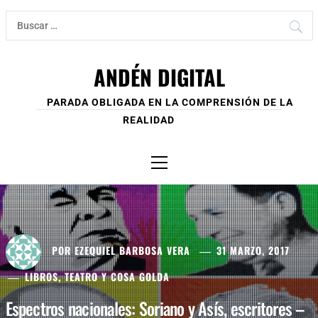
Ir
Buscar:
al
contenido
ANDÉN DIGITAL
PARADA OBLIGADA EN LA COMPRENSIÓN DE LA
REALIDAD
Menú
principal
POR
EZEQUIEL BARBOSA VERA
31 MARZO, 2017
LIBROS, TEATRO Y COSA GOLDA
Espectros nacionales: Soriano y Asís, escritores –