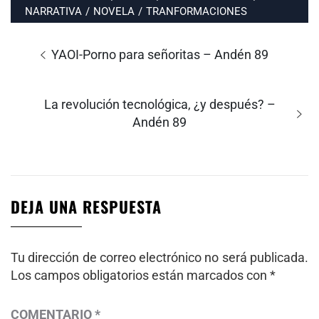
NARRATIVA
/
NOVELA
/
TRANFORMACIONES
Navegación
de
Entrada
YAOI-Porno para señoritas – Andén 89
entradas
anterior:
Entrada
La revolución tecnológica, ¿y después? –
siguiente:
Andén 89
DEJA UNA RESPUESTA
Tu dirección de correo electrónico no será publicada.
Los campos obligatorios están marcados con
*
COMENTARIO
*