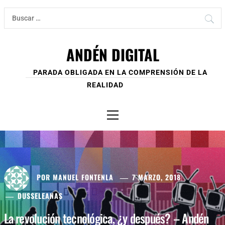
Ir
Buscar:
al
contenido
ANDÉN DIGITAL
PARADA OBLIGADA EN LA COMPRENSIÓN DE LA
REALIDAD
Menú
principal
POR
MANUEL FONTENLA
7 MARZO, 2018
DUSSELEANAS
La revolución tecnológica, ¿y después? – Andén