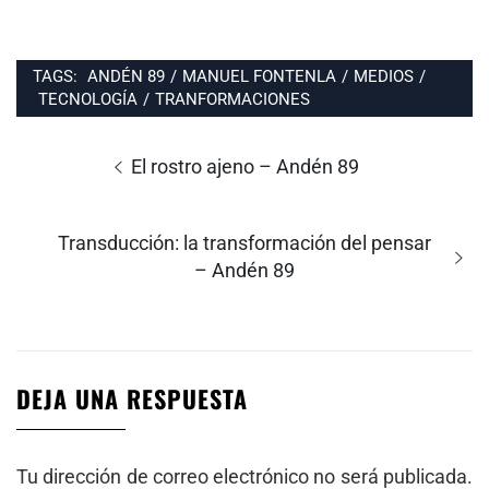
TAGS:
ANDÉN 89
/
MANUEL FONTENLA
/
MEDIOS
/
TECNOLOGÍA
/
TRANFORMACIONES
Navegación
de
Entrada
El rostro ajeno – Andén 89
entradas
anterior:
Entrada
Transducción: la transformación del pensar
siguiente:
– Andén 89
DEJA UNA RESPUESTA
Tu dirección de correo electrónico no será publicada.