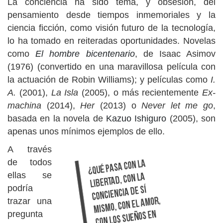
La conciencia ha sido tema, y obsesión, del
pensamiento desde tiempos inmemoriales y la
ciencia ficción, como visión futuro de la tecnología,
lo ha tomado en reiteradas oportunidades. Novelas
como
El hombre bicentenario
, de Isaac Asimov
(1976) (convertido en una maravillosa película con
la actuación de Robin Williams); y películas como
I.
A.
(2001),
La Isla
(2005), o más recientemente
Ex-
machina
(2014),
Her
(2013) o
Never let me go
,
basada en la novela de
Kazuo Ishiguro
(2005), son
apenas unos mínimos ejemplos de ello.
A través
de todos
ellas se
podría
trazar una
pregunta