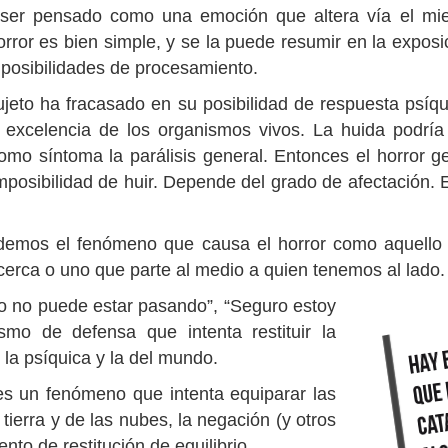
 ser pensado como una emoción que altera vía el mied
orror es bien simple, y se la puede resumir en la expos
 posibilidades de procesamiento.
sujeto ha fracasado en su posibilidad de respuesta psíq
r excelencia de los organismos vivos. La huida podría
omo síntoma la parálisis general. Entonces el horror ge
imposibilidad de huir. Depende del grado de afectación. E
endemos el fenómeno que causa el horror como aquello d
cerca o uno que parte al medio a quien tenemos al lado
sto no puede estar pasando”, “Seguro estoy
mo de defensa que intenta restituir la
 la psíquica y la del mundo.
es un fenómeno que intenta equiparar las
tierra y de las nubes, la negación (y otros
nto de restitución de equilibrio.