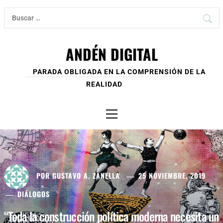
Ir
Buscar:
al
contenido
ANDÉN DIGITAL
PARADA OBLIGADA EN LA COMPRENSIÓN DE LA
REALIDAD
Menú
principal
POR
GUSTAVO A. ZANELLA
25 NOVIEMBRE, 2019
DIÁLOGOS
“Toda la construcción política moderna necesita un