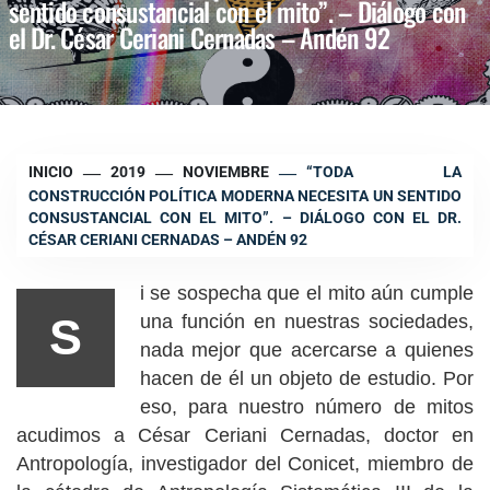
sentido consustancial con el mito”. – Diálogo con
el Dr. César Ceriani Cernadas – Andén 92
INICIO
2019
NOVIEMBRE
“TODA LA
CONSTRUCCIÓN POLÍTICA MODERNA NECESITA UN SENTIDO
CONSUSTANCIAL CON EL MITO”. – DIÁLOGO CON EL DR.
CÉSAR CERIANI CERNADAS – ANDÉN 92
i se sospecha que el mito aún cumple
S
una función en nuestras sociedades,
nada mejor que acercarse a quienes
hacen de él un objeto de estudio. Por
eso, para nuestro número de mitos
acudimos a César Ceriani Cernadas, doctor en
Antropología, investigador del Conicet, miembro de