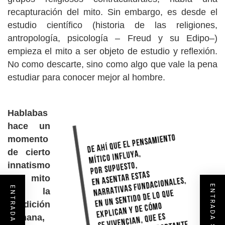
recapturación del mito. Sin embargo, es desde el
estudio científico (historia de las religiones,
antropología, psicología – Freud y su Edipo–)
empieza el mito a ser objeto de estudio y reflexión.
No como descarte, sino como algo que vale la pena
estudiar para conocer mejor al hombre.
Hablabas
hace un
momento
de cierto
innatismo
del mito
en la
condición
humana,