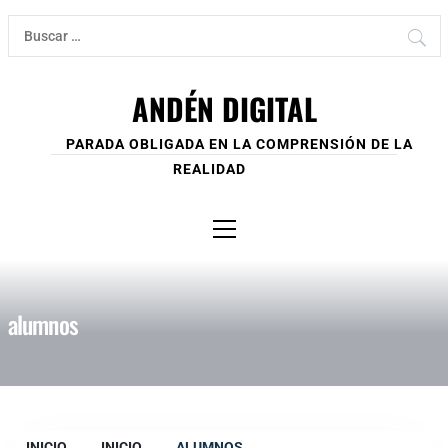
Ir
Buscar:
al
contenido
ANDÉN DIGITAL
PARADA OBLIGADA EN LA COMPRENSIÓN DE LA
REALIDAD
Menú
principal
alumnos
INICIO
INICIO
ALUMNOS