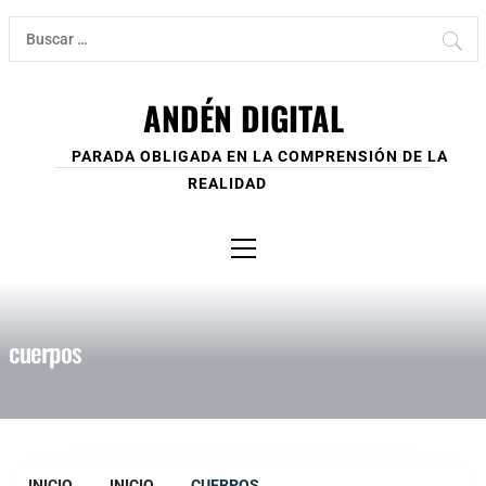
Ir
Buscar:
al
contenido
ANDÉN DIGITAL
PARADA OBLIGADA EN LA COMPRENSIÓN DE LA
REALIDAD
Menú
principal
cuerpos
INICIO
INICIO
CUERPOS