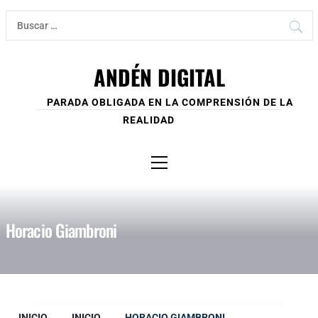
Ir
Buscar:
al
contenido
ANDÉN DIGITAL
PARADA OBLIGADA EN LA COMPRENSIÓN DE LA
REALIDAD
Menú
principal
Horacio Giambroni
INICIO
INICIO
HORACIO GIAMBRONI