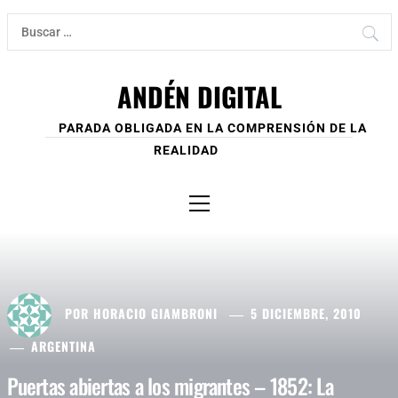
Ir
Buscar:
al
contenido
ANDÉN DIGITAL
PARADA OBLIGADA EN LA COMPRENSIÓN DE LA
REALIDAD
Menú
principal
POR
HORACIO GIAMBRONI
5 DICIEMBRE, 2010
ARGENTINA
Puertas abiertas a los migrantes – 1852: La