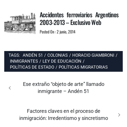
Accidentes ferroviarios Argentinos
2003-2013 – Exclusivo Web
Posted On : 2 junio, 2014
TAGS:
ANDÉN 51
/
COLONIAS
/
HORACIO GIAMBRONI
/
INMIGRANTES
/
LEY DE EDUCACIÓN
/
POLÍTICAS DE ESTADO
/
POLÍTICAS MIGRATORIAS
Navegación
de
Entrada
Ese extraño “objeto de arte” llamado
entradas
anterior:
inmigrante – Andén 51
Entrada
Factores claves en el proceso de
siguiente:
inmigración: Irredentismo y sincretismo