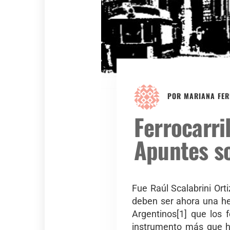
POR
MARIANA FER
Ferrocarr
Apuntes so
Fue Raúl Scalabrini Ort
deben ser ahora una her
Argentinos[1] que los f
instrumento más que ha