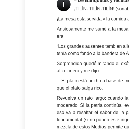
– De Banquetes y receta
I
¡TILÍN- TILÍN-TILÍN! (sona
¡La mesa está servida y la comida 
Ansiosamente me sumé a la mesa, ab
era:
“Los grandes ausentes también alie
tenía como fondo a la bandera de A
Sorprendida quedé mirando el exóti
al cocinero y me dijo:
—El plato está hecho a base de mu
que el plato salga rico.
Revuelva un rato largo; cuando la
moderado. Si la patria continúa e
eso va a resaltar el sabor de la p
fundamental (si no ponen este ingre
mezcla de estos Medios permite que 