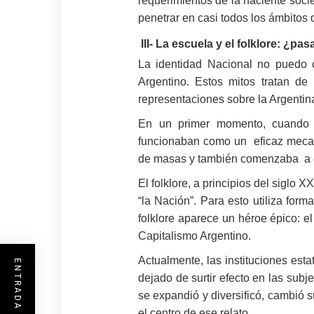
requerimientos de la naciente socie
penetrar en casi todos los ámbitos d
III- La escuela y el folklore: ¿p
La identidad Nacional no puedo c
Argentino. Estos mitos tratan de
representaciones sobre la Argentin
En un primer momento, cuando el
funcionaban como un eficaz mecani
de masas y también comenzaba a di
El folklore, a principios del siglo
“la Nación”. Para esto utiliza for
folklore aparece un héroe épico: e
Capitalismo Argentino.
Actualmente, las instituciones est
dejado de surtir efecto en las subj
se expandió y diversificó, cambió 
el centro de ese relato.