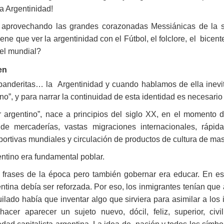
a Argentinidad!
 aprovechando las grandes corazonadas Messiánicas de la s
ne que ver la argentinidad con el Fútbol, el folclore, el bicen
 el mundial?
en
s banderitas… la Argentinidad y cuando hablamos de ella inev
ino”, y para narrar la continuidad de esta identidad es necesari
er argentino”, nace a principios del siglo XX, en el momento 
 de mercaderías, vastas migraciones internacionales, rápid
rtivas mundiales y circulación de productos de cultura de ma
entino era fundamental poblar.
s frases de la época pero también gobernar era educar. En es
entina debía ser reforzada. Por eso, los inmigrantes tenían que 
uilado había que inventar algo que sirviera para asimilar a los i
acer aparecer un sujeto nuevo, dócil, feliz, superior, civ