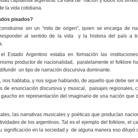
dad capitalista argentina. La idea de nación y todos los símbo
e la vida cotidiana.
asados pisados?
onstruirse sin un “mito de origen”, quien se encarga de nar
 responder al sentido de la vida y la historia del país a t
a.
 Estado Argentino estaba en formación las instituciones e
smo productor de nacionalidad, paralelamente el folklore hací
fundir un tipo de narración discursiva dominante.
 XX, nos hablaba, y nos sigue hablando, de aquello que debe se
mas de enunciación discursiva y musical, paisajes regionales, c
l gaucho en representación del imaginario de una nación que d
atales, las narrativas musicales y poéticas que producían naci
etividades de los argentinos. Tal es el ejemplo del folklore, el 
su significación en la sociedad y de alguna manera eso diluyó