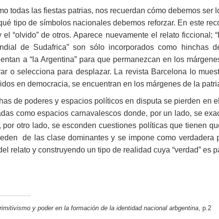
omo todas las fiestas patrias, nos recuerdan cómo debemos ser l
 y qué tipo de símbolos nacionales debemos reforzar. En este re
 el “olvido” de otros. Aparece nuevamente el relato ficcional
undial de Sudafrica” son sólo incorporados como hinchas d
entan a “la Argentina” para que permanezcan en los márgenes
ar o selecciona para desplazar. La revista Barcelona lo muest
dos en democracia, se encuentran en los márgenes de la patri
as de poderes y espacios políticos en disputa se pierden en el 
adas como espacios carnavalescos donde, por un lado, se exace
ro, por otro lado, se esconden cuestiones políticas que tienen q
ceden de las clase dominantes y se impone como verdadera p
el relato y construyendo un tipo de realidad cuya “verdad” es p
rimitivismo y poder en la formación de la identidad nacional arbgentina
, p.2