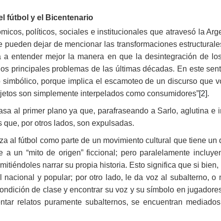
el fútbol y el Bicentenario
cos, políticos, sociales e institucionales que atravesó la Argen
se pueden dejar de mencionar las transformaciones estructural
 entender mejor la manera en que la desintegración de los 
os principales problemas de las últimas décadas. En este sent
ío simbólico, porque implica el escamoteo de un discurso que v
jetos son simplemente interpelados como consumidores”
[2]
.
asa al primer plano ya que, parafraseando a Sarlo, aglutina e 
es que, por otros lados, son expulsadas.
za al fútbol como parte de un movimiento cultural que tiene un
 a un “mito de origen” ficcional; pero paralelamente incluye
itiéndoles narrar su propia historia. Esto significa que si bien,
l nacional y popular; por otro lado, le da voz al subalterno, o
condición de clase y encontrar su voz y su símbolo en jugado
entar relatos puramente subalternos, se encuentran mediados p