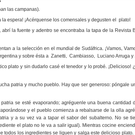
s
ban las campanas).
a la espera! ¡Acérquense los comensales y degusten el plato!
rí la fuente y adentro se encontraba la tapa de la Revista B
ntan a la selección en el mundial de Sudáfrica. ¡Vamos, Vamos
rgentina y sobre ésta a Zanetti, Cambiasso, Luciano Arruga y 
co plato y sin dudarlo casé el tenedor y lo probé. ¡Delicioso! 
cha patria y mucho pueblo. Hay que ser generoso: póngale un
 patria se esté evaporando; agréguenle una buena cantidad de
vaporándose y el pueblo comienza a rebalsarse de la olla agré
atria y a su vez va a tapar el sabor del subalterno. No se t
diente el plato no le va a salir igual). Mientras cocine encienda
todos los ingredientes se liguen y salga este delicioso plato. 