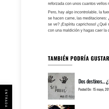
reforzada con unos cuantos vellos
Pero, hay algo incontrolable, la fu
se hacen carne, las meditaciones: 
se ve? ¡Espíritu caprichoso! ¿Qué n
con una maldición y hagas caer l
TAMBIÉN PODRÍA GUSTA
Dos destinos… ¿
Posted On : 15 mayo, 20