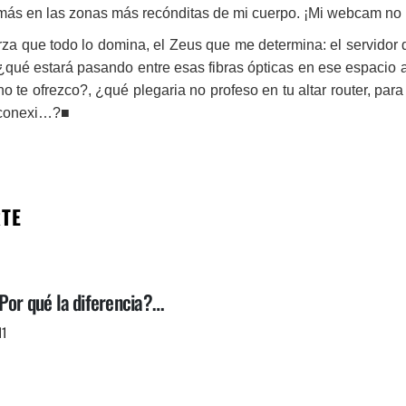
 más en las zonas más recónditas de mi cuerpo. ¡Mi webcam no 
erza que todo lo domina, el Zeus que me determina: el servidor 
¿qué estará pasando entre esas fibras ópticas en ese espacio aé
o te ofrezco?, ¿qué plegaria no profeso en tu altar router, pa
a conexi…?■
RTE
Por qué la diferencia?…
11