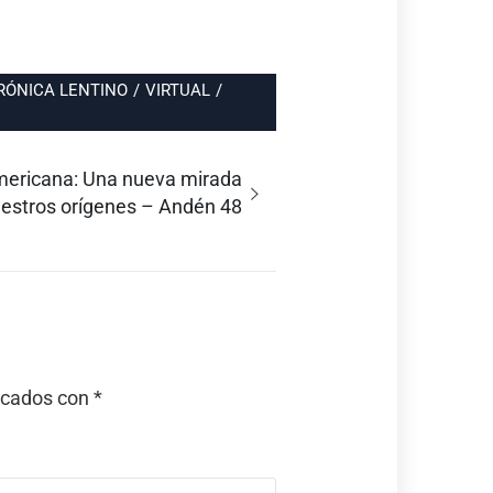
RÓNICA LENTINO
/
VIRTUAL
/
mericana: Una nueva mirada
uestros orígenes – Andén 48
rcados con
*