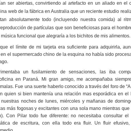
an ser abiertas, convirtiendo al artefacto en un aliado en el 
gina web de la fábrica en Australia que un reciente estudio re
tan absolutamente todo (incluyendo nuestra comida) al rit
 reproducción de partículas que son beneficiosas para el hombre
la música funcional que alegraría a los bichitos de mis alimentos.
ue el límite de mi tarjeta era suficiente para adquirirla, au
l en el supermercado chino de la esquina no había sido proces
ago.
rimentaba un fusilamiento de sensaciones, las iba com
u oficina en Paraná. Mi gran amigo, me acompañaba siemp
 malas. Fue una suerte haberlo conocido a través del foro de 
con quien si bien mantenía una relación mas esporádica en e
nuestras noches de lunes, miércoles y mañanas de domingo
bras más fogosas y excitantes con una sola mano mientras que
. Con Pilar todo fue diferente: no necesitaba consultar el
tica de escritura, con ella todo era fluir. Un fluir efusivo
 medio.