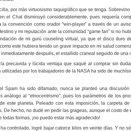
cilla, por más virtuosismo taquigráfico que se tenga. Sobrevin
 en el Chat disminuyó considerablemente, pues requería comp
 a la convención como orador “win-player” a través de un aviso
 destino y mi reputación ante la comunidad “game fan” si no hub
dación de mi gurú couseling virtual, ya que el disco duro de
 como este hubiera tenido un grave impacto en mi salud comenz
 e inmediatamente después, el estallido craneal seguido de una
a precavida y lúcida ventaja que saqué al comprar sin duda
 utilizadas por los trabajadores de la NASA ha sido de muchísi
 el Spam ha sido difamado, nunca se planteó una discusión 
s análogo al “etnocentrismo”, pues los parámetros de los prod
 de este planeta. Peleado con esta imposición, la carpeta 
es. De hecho, no dudé en pedir las grageas, aunque el costo de e
e todas formas, ¡no puedo estar más agradecido!
a controlado, logré bajar catorce kilos en veinte días. Y no só