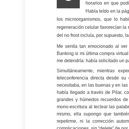
horarios en que podí
Había leído en la pá
los microorganismos, que lo habi
regeneración celular favorecían la
del no frost incluía, por supuesto, 
Me sentía tan emocionado al ver q
Banking si mi última compra virtua
me detendría: había solicitado un p
Simultáneamente, mientras expe
teleconferencia directa desde s
necesitaba, en las buenas y en las
había llegado a través de Pilar, 
grandes y húmedos recuerdos de 
mono-escritura al teclear las pala
mismo, ella supongo que también)
repetirme, ni la corrección automá
complicaciones, sin “delete” de por