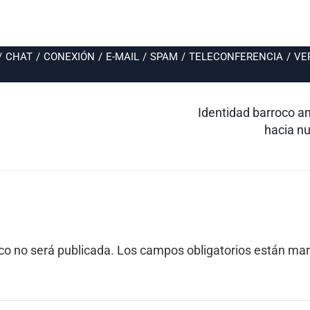
/
CHAT
/
CONEXIÓN
/
E-MAIL
/
SPAM
/
TELECONFERENCIA
/
VE
Entrada
Identidad barroco a
siguiente:
hacia n
ico no será publicada.
Los campos obligatorios están ma