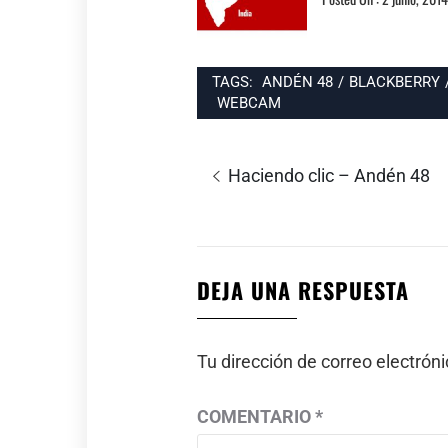
TAGS:
ANDÉN 48
/
BLACKBERRY
WEBCAM
Navegación
de
Entrada
Haciendo clic – Andén 48
entradas
anterior:
DEJA UNA RESPUESTA
Tu dirección de correo electrón
COMENTARIO
*