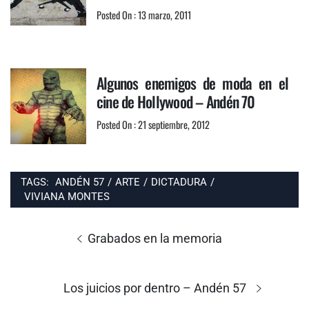
Posted On : 13 marzo, 2011
Algunos enemigos de moda en el
cine de Hollywood – Andén 70
Posted On : 21 septiembre, 2012
TAGS:
ANDÉN 57
/
ARTE
/
DICTADURA
/
VIVIANA MONTES
Navegación
de
Entrada
Grabados en la memoria
entradas
anterior:
Entrada
Los juicios por dentro – Andén 57
siguiente: