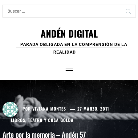
Ir
Buscar:
al
contenido
ANDÉN DIGITAL
PARADA OBLIGADA EN LA COMPRENSIÓN DE LA
REALIDAD
Menú
principal
POR
VIVIANA MONTES
27 MARZO, 2011
LIBROS, TEATRO Y COSA GOLDA
Arte por la memoria – Andén 57