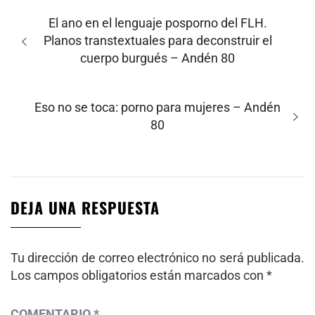
Navegación
de
Entrada
El ano en el lenguaje posporno del FLH.
entradas
anterior:
Planos transtextuales para deconstruir el
cuerpo burgués – Andén 80
Entrada
Eso no se toca: porno para mujeres – Andén
siguiente:
80
DEJA UNA RESPUESTA
Tu dirección de correo electrónico no será publicada.
Los campos obligatorios están marcados con
*
COMENTARIO
*