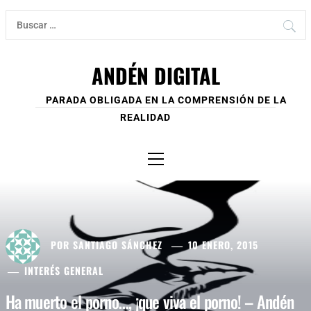
Ir
Buscar:
al
contenido
ANDÉN DIGITAL
PARADA OBLIGADA EN LA COMPRENSIÓN DE LA
REALIDAD
Menú
principal
POR
SANTIAGO SÁNCHEZ
10 ENERO, 2015
INTERÉS GENERAL
Ha muerto el porno…, ¡que viva el porno! – Andén