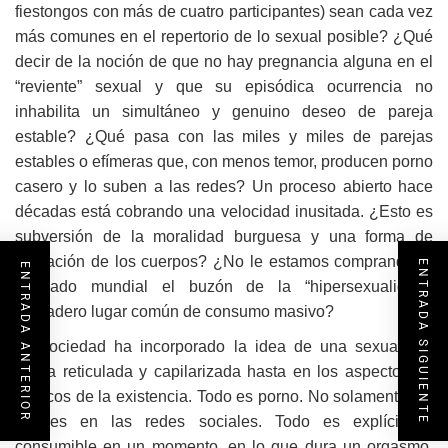
fiestongos con más de cuatro participantes) sean cada vez
más comunes en el repertorio de lo sexual posible? ¿Qué
decir de la noción de que no hay pregnancia alguna en el
“reviente” sexual y que su episódica ocurrencia no
inhabilita un simultáneo y genuino deseo de pareja
estable? ¿Qué pasa con las miles y miles de parejas
estables o efímeras que, con menos temor, producen porno
casero y lo suben a las redes? Un proceso abierto hace
décadas está cobrando una velocidad inusitada. ¿Esto es
subversión de la moralidad burguesa y una forma de
liberación de los cuerpos? ¿No le estamos comprando al
ENTRADA SIGUIENTE
ENTRADA ANTERIOR
mercado mundial el buzón de la “hipersexualidad”,
verdadero lugar común de consumo masivo?
La sociedad ha incorporado la idea de una sexualidad
ahora reticulada y capilarizada hasta en los aspectos no
eróticos de la existencia. Todo es porno. No solamente los
perfiles en las redes sociales. Todo es explícito y
consumible en un momento, en lo que dura un orgasmo.