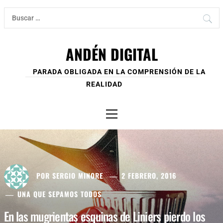
Ir
Buscar:
al
contenido
ANDÉN DIGITAL
PARADA OBLIGADA EN LA COMPRENSIÓN DE LA
REALIDAD
Menú
principal
POR
SERGIO MINORE
2 FEBRERO, 2016
UNA QUE SEPAMOS TODOS
En las mugrientas esquinas de Liniers pierdo los