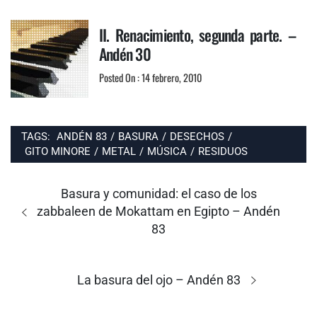
II. Renacimiento, segunda parte. –
Andén 30
Posted On : 14 febrero, 2010
TAGS:
ANDÉN 83
/
BASURA
/
DESECHOS
/
GITO MINORE
/
METAL
/
MÚSICA
/
RESIDUOS
Navegación
de
Entrada
Basura y comunidad: el caso de los
entradas
anterior:
zabbaleen de Mokattam en Egipto – Andén
83
Entrada
La basura del ojo – Andén 83
siguiente: