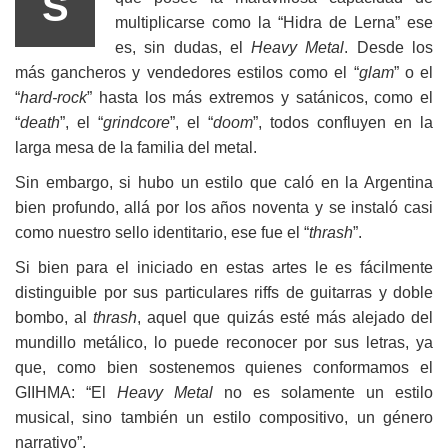
S
multiplicarse como la “Hidra de Lerna” ese
es, sin dudas, el
Heavy Metal
. Desde los
más gancheros y vendedores estilos como el “
glam
” o el
“
hard-rock
” hasta los más extremos y satánicos, como el
“
death
”, el “
grindcore
”, el “
doom
”, todos confluyen en la
larga mesa de la familia del metal.
Sin embargo, si hubo un estilo que caló en la Argentina
bien profundo, allá por los años noventa y se instaló casi
como nuestro sello identitario, ese fue el “
thrash
”.
Si bien para el iniciado en estas artes le es fácilmente
distinguible por sus particulares riffs de guitarras y doble
bombo, al
thrash
, aquel que quizás esté más alejado del
mundillo metálico, lo puede reconocer por sus letras, ya
que, como bien sostenemos quienes conformamos el
GIIHMA: “El
Heavy Metal
no es solamente un estilo
musical, sino también un estilo compositivo, un género
narrativo”.