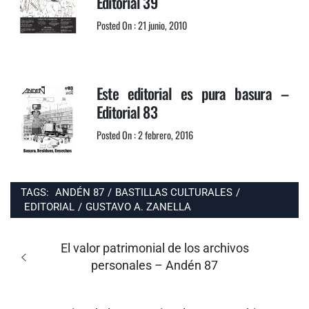
Editorial 39
Posted On : 21 junio, 2010
Este editorial es pura basura –
Editorial 83
Posted On : 2 febrero, 2016
TAGS:
ANDÉN 87
/
BASTILLAS CULTURALES
/
EDITORIAL
/
GUSTAVO A. ZANELLA
Navegación
de
Entrada
El valor patrimonial de los archivos
entradas
anterior:
personales – Andén 87