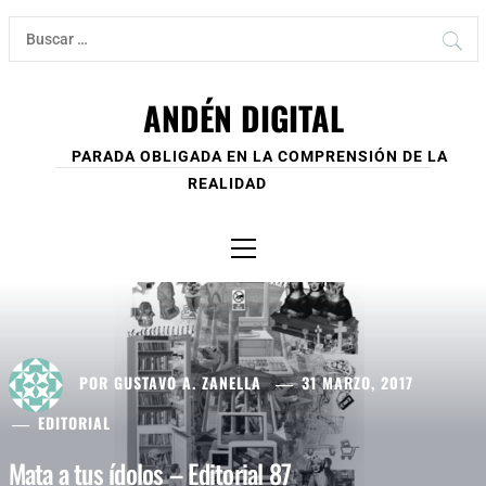
Ir
Buscar:
al
contenido
ANDÉN DIGITAL
PARADA OBLIGADA EN LA COMPRENSIÓN DE LA
REALIDAD
Menú
principal
POR
GUSTAVO A. ZANELLA
31 MARZO, 2017
EDITORIAL
Mata a tus ídolos – Editorial 87