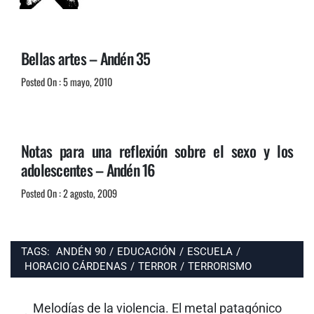
Bellas artes – Andén 35
Posted On : 5 mayo, 2010
Notas para una reflexión sobre el sexo y los
adolescentes – Andén 16
Posted On : 2 agosto, 2009
TAGS:
ANDÉN 90
/
EDUCACIÓN
/
ESCUELA
/
HORACIO CÁRDENAS
/
TERROR
/
TERRORISMO
Navegación
de
Entrada
Melodías de la violencia. El metal patagónico