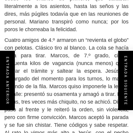
literalmente a los asientos, hasta las seños y las
dires, más púgiles todavía que en las reuniones de
personal. Mariano transpiró como nunca; por los
poros le chorreaba la felicidad.
Cuatro amigos de 4.º armaron un “revienta el globo”
con pelotas. Clásico tiro al blanco. La cola se hacía
larga para tirar. Marcos, de 7.º grado, ciento
ENTRADA SIGUIENTE
ENTRADA ANTERIOR
cincuenta kilos de vagancia (nunca menos) quiso
apurar el trámite y saltear la espera. Jesús, el
encargado del momento para los turnos, lo mandó
al fondo de la fila. Marcos quiso imponerle la ley de
la calle: presentó su osamenta y amagó a tirar. Pero
Jesús, tres veces más chiquito, no se achicó. Dio un
paso al frente y le reiteró la orden, sin violencia,
pero con firme convicción. Marcos aceptó la parada
y se fue sin chistar. Tiene códigos y sabe respetar.
Al rato lo vimos más alto a Jesús, con el pecho