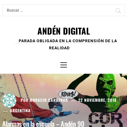
Ir
Buscar:
al
contenido
ANDÉN DIGITAL
PARADA OBLIGADA EN LA COMPRENSIÓN DE LA
REALIDAD
Menú
principal
POR
HORACIO CÁRDENAS
22 NOVIEMBRE, 2018
ARGENTINA
Alarmas en la escuela – Andén 90