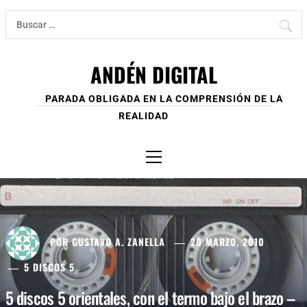
Ir
Buscar:
al
contenido
ANDÉN DIGITAL
PARADA OBLIGADA EN LA COMPRENSIÓN DE LA
REALIDAD
Menú
principal
POR
GUSTAVO A. ZANELLA
20 MARZO, 2010
5 DISCOS 5
5 discos 5 orientales, con el termo bajo el brazo –