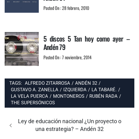
Posted On : 28 febrero, 2010
5 discos 5 Tan hoy como ayer –
Andén 79
Posted On : 7 noviembre, 2014
TAGS:
ALFREDO ZITARROSA
/
ANDÉN 32
/
GUSTAVO A. ZANELLA
/
IZQUIERDA
/
LA TABARÉ.
/
LA VELA PUERCA
/
MONTONEROS
/
RUBÉN RADA
/
THE SUPERSÓNICOS
Navegación
de
Entrada
Ley de educación nacional ¿Un proyecto o
entradas
anterior:
una estrategia? – Andén 32