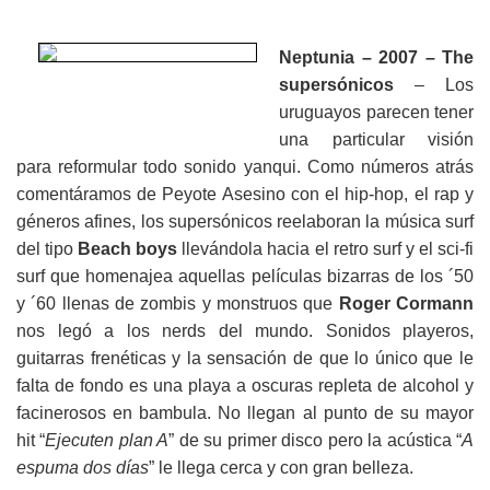
Neptunia
– 2007 – The
supersónicos
– Los
uruguayos parecen tener
una particular visión
para reformular todo sonido yanqui. Como números atrás
comentáramos de Peyote Asesino con el hip-hop, el rap y
géneros afines, los supersónicos reelaboran la música surf
del tipo
Beach boys
llevándola hacia el retro surf y el
sci-fi
surf que homenajea aquellas películas bizarras de los ´50
y ´60 llenas de zombis y monstruos que
Roger Cormann
nos legó a los nerds del mundo. Sonidos playeros,
guitarras frenéticas y la sensación de que lo único que le
falta de fondo es una playa a oscuras repleta de alcohol y
facinerosos en bambula. No llegan al punto de su mayor
hit “
Ejecuten plan A
” de su primer disco pero la acústica “
A
espuma dos días
” le llega cerca y con gran belleza.