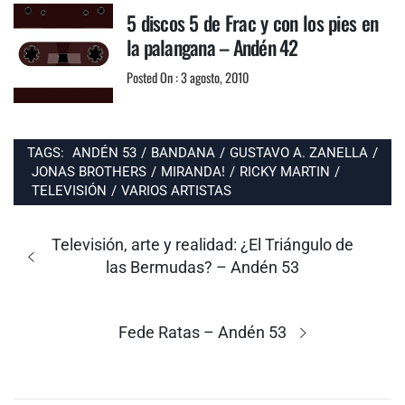
5 discos 5 de Frac y con los pies en
la palangana – Andén 42
Posted On : 3 agosto, 2010
TAGS:
ANDÉN 53
/
BANDANA
/
GUSTAVO A. ZANELLA
/
JONAS BROTHERS
/
MIRANDA!
/
RICKY MARTIN
/
TELEVISIÓN
/
VARIOS ARTISTAS
Navegación
de
Entrada
Televisión, arte y realidad: ¿El Triángulo de
entradas
anterior:
las Bermudas? – Andén 53
Entrada
Fede Ratas – Andén 53
siguiente: