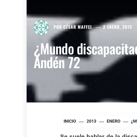
POR
CÉSAR MAFFEI
2 ENERO, 2013
¿Mundo discapacitad
Andén 72
INICIO
2013
ENERO
¿M
Se suele hablar de la dis