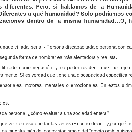
 diferentes. Pero, si hablamos de la Humanid
¿Diferentes a qué humanidad? Solo podríamos c
ilizaciones dentro de la misma humanidad…O, h
aunque trillada, sería: ¿Persona discapacitada o persona con c
a segunda forma de nombrar es más alentadora y realista.
tá utilizado como negación, y no podemos decir que, por eje
ralmente. Sí es verdad que tiene una discapacidad específica r
nsoriales, motoras, mentales o emocionales. En estos últim
ples.
cada persona, ¿cómo evaluar a una sociedad entera?
ue ver con eso que tantas veces escucho decir, ¨ ¿por qué n
na muestra más del cortovisionismo o del ¨propio ombliguismo