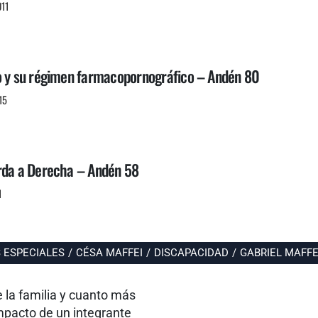
011
o y su régimen farmacopornográfico – Andén 80
15
rda a Derecha – Andén 58
1
 ESPECIALES
/
CÉSA MAFFEI
/
DISCAPACIDAD
/
GABRIEL MAFFE
e la familia y cuanto más
impacto de un integrante