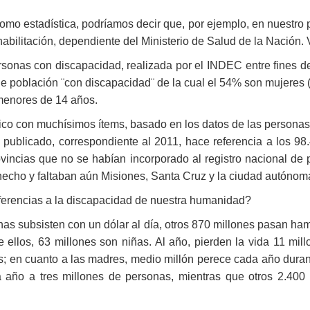
omo estadística, podríamos decir que, por ejemplo, en nuestro 
abilitación, dependiente del Ministerio de Salud de la Nación.
sonas con discapacidad, realizada por el INDEC entre fines d
e población ¨con discapacidad¨ de la cual el 54% son mujeres (e
menores de 14 años.
tico con muchísimos ítems, basado en los datos de las personas 
publicado, correspondiente al 2011, hace referencia a los 98
vincias que no se habían incorporado al registro nacional de 
hecho y faltaban aún Misiones, Santa Cruz y la ciudad autónom
eferencias a la discapacidad de nuestra humanidad?
nas subsisten con un dólar al día, otros 870 millones pasan ha
 ellos, 63 millones son niñas. Al año, pierden la vida 11 mi
; en cuanto a las madres, medio millón perece cada año durant
año a tres millones de personas, mientras que otros 2.400