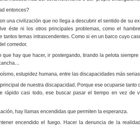
ad entonces?
 una civilización que no llega a descubrir el sentido de su ex
lve éste ni los otros principales problemas, como el hambr
de tantos temas intrascendentes. Como si en un barco cuyo ca
 del comedor.
o que hay que hacer, ir postergando, tirando la pelota siempre
a cancha…
goísmo, estupidez humana, entre las discapacidades más serias
a principal de nuestra discapacidad. Porque ese ocuparse tanto 
 rápido casi todo, ese buscar pasar el tiempo en vez de viv
ización, hay llamas encendidas que permiten la esperanza.
ener encendido el fuego. Hacer la denuncia de la realidad 