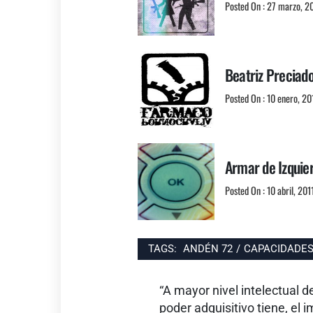
Posted On : 27 marzo, 2
Beatriz Preciad
Posted On : 10 enero, 20
Armar de Izquie
Posted On : 10 abril, 201
TAGS:
ANDÉN 72
/
CAPACIDADES
Navegación
Entrada
“A mayor nivel intelectual d
de
anterior:
poder adquisitivo tiene, el 
entradas