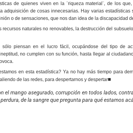
ticas de quienes viven en la ¨riqueza material¨, de los que, 
a adquisición de cosas innecesarias. Hay varias estadísticas 
ión o de sensaciones, que nos dan idea de la discapacidad d
s recursos naturales no renovables, la destrucción del subsuel
 sólo piensan en el lucro fácil, ocupándose del tipo de ac
 ineptitud, no cumplen con su función, hasta llegar al ciudad
rovoca.
estamos en esta estadística? Ya no hay más tiempo para demo
■
r saliendo de las redes, para despertarnos y despertar
n el mango asegurado, corrupción en todos lados, contra
e perdura, de la sangre que pregunta para qué estamos ac