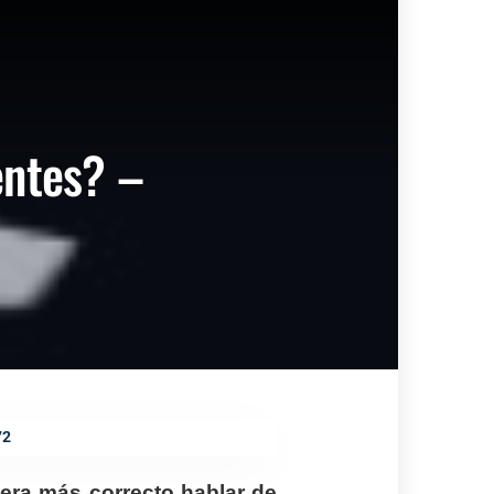
entes? –
72
era más correcto hablar de