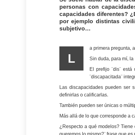
personas con capacidades
capacidades diferentes? 
por ejemplo distintas civ
subjetivo…
a primera pregunta, 
L
Sin duda, para mí, l
El prefijo ¨dis¨ es
¨discapacitada¨ integ
Las discapacidades pueden ser se
definirlas o calificarlas.
También pueden ser únicas o múlti
Más allá de lo que corresponde a 
¿Respecto a qué modelos? Tiene q
queremos lo mismo?¨ frase que es u